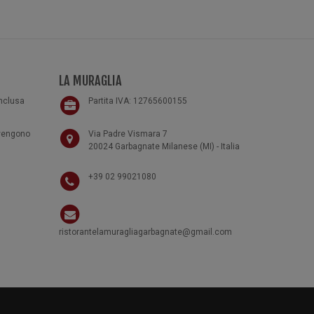
LA MURAGLIA
inclusa
Partita IVA: 12765600155
 vengono
Via Padre Vismara 7
20024 Garbagnate Milanese (MI) - Italia
+39 02 99021080
ristorantelamuragliagarbagnate@gmail.com