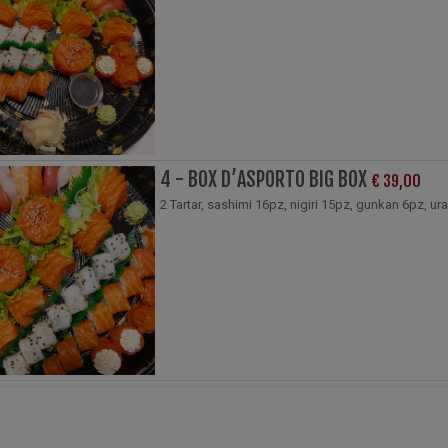
4 - BOX D’ASPORTO BIG BOX
€ 39,00
2 Tartar, sashimi 16pz, nigiri 15pz, gunkan 6pz, u