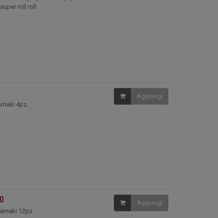
per roll roll
Aggiungi
ramaki 4pz.
00
Aggiungi
uramaki 12pz