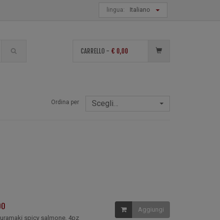
lingua:
Italiano
di
CARRELLO -
€
0,00
Ordina per
Scegli…
00
Aggiungi
pz uramaki spicy salmone, 4pz