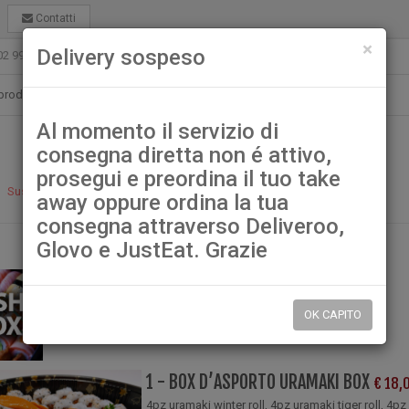
Contatti
chiu
×
Delivery sospeso
02 99021080
ristorantelamuragliagarbagnate@gmail.com
Al momento il servizio di
consegna diretta non é attivo,
prosegui e preordina il tuo take
Sushi Box
away oppure ordina la tua
consegna attraverso Deliveroo,
Glovo e JustEat. Grazie
Sushi Box
OK CAPITO
1 - BOX D’ASPORTO URAMAKI BOX
€ 18,
4pz uramaki winter roll, 4pz uramaki tiger roll, 4