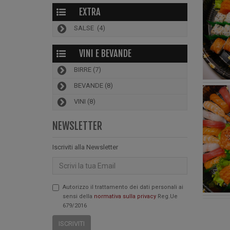
EXTRA
SALSE
(4)
VINI E BEVANDE
BIRRE
(7)
BEVANDE
(8)
VINI
(8)
NEWSLETTER
Iscriviti alla Newsletter
Email
Autorizzo il trattamento dei dati personali ai
sensi della
normativa sulla privacy
Reg.Ue
679/2016
ISCRIVITI