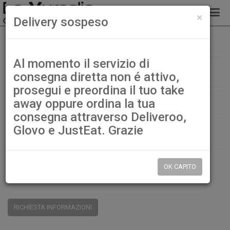
chiud
×
Delivery sospeso
124. Temaki con uova di pesce volante
Home
Temaki
Al momento il servizio di
124. Temaki con uova di pesce volante
consegna diretta non é attivo,
prosegui e preordina il tuo take
€ 4,50
away oppure ordina la tua
consegna attraverso Deliveroo,
Glovo e JustEat. Grazie
QTÀ:
DISP.:
9999pz.
OK CAPITO
CONDIVIDI:
RICHIESTA INFORMAZIONI