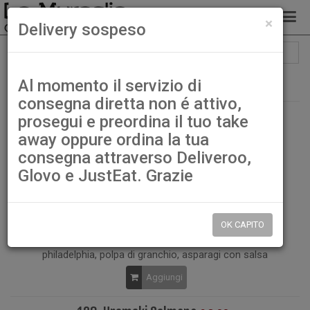
chiud
×
Delivery sospeso
Filtra: Uramaki
Ordina per
Scegli…
Al momento il servizio di
consegna diretta non é attivo,
prosegui e preordina il tuo take
away oppure ordina la tua
consegna attraverso Deliveroo,
Uramaki
Glovo e JustEat. Grazie
127. Uramaki "La Muraglia" impanato
€ 10,00
OK CAPITO
8 pz rotolo medio con riso esterno - gambero impanato,
philadelphia, polpa di granchio, asparagi con salsa
Aggiungi