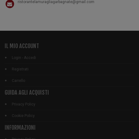
ristorantelamuragliagarbagnate@gmail.com
IL MIO ACCOUNT
Login - Accedi
Registrati
Carrello
GUIDA AGLI ACQUISTI
Privacy Policy
Cookie Policy
INFORMAZIONI