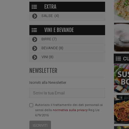
EXTRA
SALSE
(4)
VINI E BEVANDE
BIRRE
(7)
BEVANDE
(8)
VINI
(8)
CU
NEWSLETTER
Iscriviti alla Newsletter
Email
Autorizzo il trattamento dei dati personali ai
sensi della
normativa sulla privacy
Reg.Ue
679/2016
ISCRIVITI