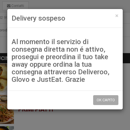
Contatti
chiu
×
Delivery sospeso
02 99021080
ristorantelamuragliagarbagnate@gmail.com
Al momento il servizio di
consegna diretta non é attivo,
prosegui e preordina il tuo take
CINA CINESE
away oppure ordina la tua
consegna attraverso Deliveroo,
ANTIPASTI
Glovo e JustEat. Grazie
OK CAPITO
PRIMI PIATTI