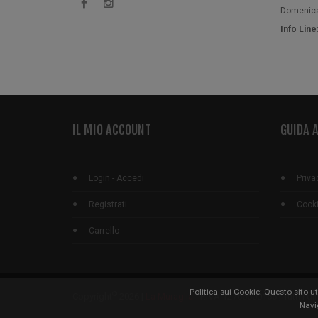
Domenica:
Info Lin
IL MIO ACCOUNT
GUIDA A
Login - Accedi
Priva
Registrati
Cooki
Carrello
Politica sui Cookie: Questo sito ut
©
Copyright
2026 |
La Muraglia
- P.IVA 12765600155 | Tutti i di
Navig