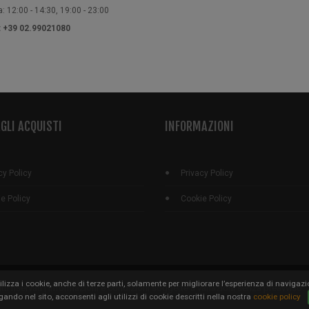
 12:00 - 14:30, 19:00 - 23:00
e: +39 02.99021080
GLI ACQUISTI
INFORMAZIONI
cy Policy
Privacy Policy
e Policy
Cookie Policy
ilizza i cookie, anche di terze parti, solamente per migliorare l’esperienza di navigazi
ritti riservati | Informazioni e condizioni soggette a variazioni senza preavviso.
ando nel sito, acconsenti agli utilizzi di cookie descritti nella nostra
cookie policy