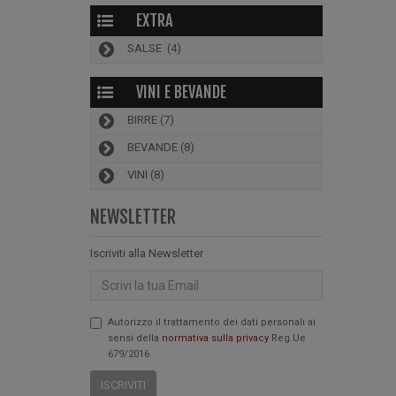
EXTRA
SALSE
(4)
VINI E BEVANDE
BIRRE
(7)
BEVANDE
(8)
VINI
(8)
NEWSLETTER
Iscriviti alla Newsletter
Email
Autorizzo il trattamento dei dati personali ai
sensi della
normativa sulla privacy
Reg.Ue
679/2016
ISCRIVITI