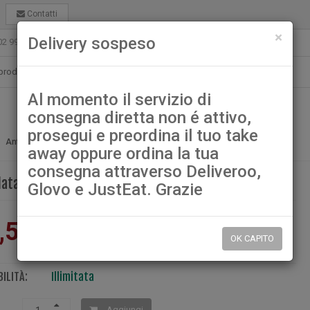
Contatti
chiu
×
Delivery sospeso
02 99021080
ristorantelamuragliagarbagnate@gmail.com
Al momento il servizio di
consegna diretta non é attivo,
prosegui e preordina il tuo take
7. Insalata con polpa di granchio e gamberi
Antipasti
away oppure ordina la tua
consegna attraverso Deliveroo,
alata con polpa di granchio e gamberi
Glovo e JustEat. Grazie
,50
OK CAPITO
ILITÀ:
Illimitata
Aggiungi