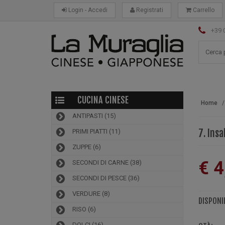
Login - Accedi
Registrati
Carrello
+39 
CUCINA CINESE
Home
ANTIPASTI
(15)
7. Ins
PRIMI PIATTI
(11)
ZUPPE
(6)
€ 4
SECONDI DI CARNE
(38)
SECONDI DI PESCE
(36)
VERDURE
(8)
DISPONIB
RISO
(6)
DOLCI
(16)