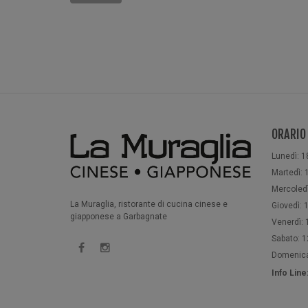
ORARIO
Lunedì: 1
Martedì: 1
Mercoledì
La Muraglia, ristorante di cucina cinese e
Giovedì: 1
giapponese a Garbagnate
Venerdì: 1
Sabato: 12
Domenica:
Info Lin