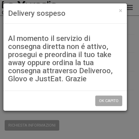
chiud
×
Delivery sospeso
Birra Kirins
Home
Birre
Al momento il servizio di
Birra Kirins
consegna diretta non é attivo,
prosegui e preordina il tuo take
€ 5,00
away oppure ordina la tua
consegna attraverso Deliveroo,
Glovo e JustEat. Grazie
QTÀ:
DISP.:
9999pz.
OK CAPITO
CONDIVIDI:
RICHIESTA INFORMAZIONI