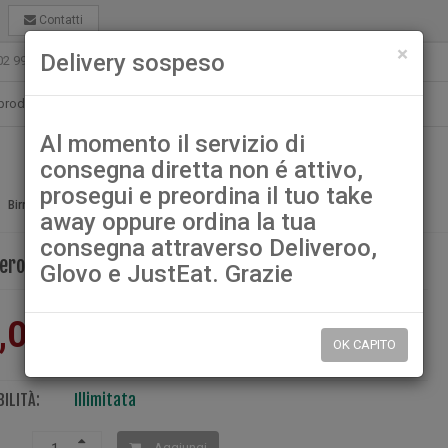
Contatti
chiu
×
Delivery sospeso
02 99021080
ristorantelamuragliagarbagnate@gmail.com
Al momento il servizio di
consegna diretta non é attivo,
prosegui e preordina il tuo take
Birra Peroni
Birre
away oppure ordina la tua
consegna attraverso Deliveroo,
Peroni
Glovo e JustEat. Grazie
,00
OK CAPITO
ILITÀ:
Illimitata
Aggiungi