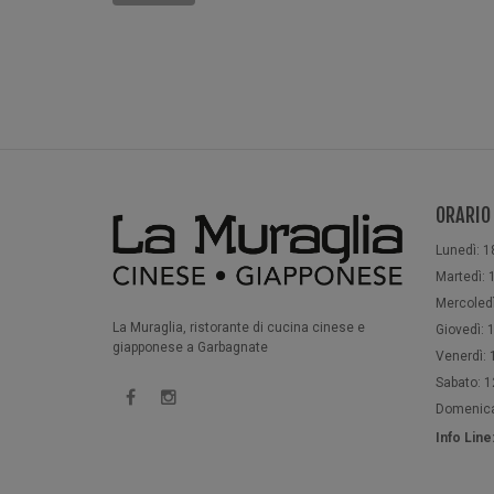
ORARIO
Lunedì: 1
Martedì: 1
Mercoledì
La Muraglia, ristorante di cucina cinese e
Giovedì: 1
giapponese a Garbagnate
Venerdì: 1
Sabato: 12
Domenica:
Info Lin