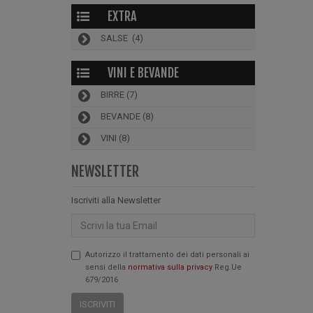
EXTRA
SALSE
(4)
VINI E BEVANDE
BIRRE
(7)
BEVANDE
(8)
VINI
(8)
NEWSLETTER
Iscriviti alla Newsletter
Email
Autorizzo il trattamento dei dati personali ai
sensi della
normativa sulla privacy
Reg.Ue
679/2016
ISCRIVITI