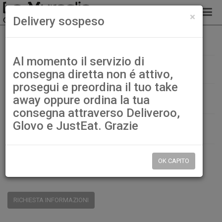
chiud
×
Delivery sospeso
Frutta mista fritta
Home
Dolci
Al momento il servizio di
Frutta mista fritta
consegna diretta non é attivo,
prosegui e preordina il tuo take
€ 5,00
away oppure ordina la tua
consegna attraverso Deliveroo,
Glovo e JustEat. Grazie
QTÀ:
DISP.:
9999pz.
OK CAPITO
CONDIVIDI:
RICHIESTA INFORMAZIONI