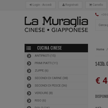
Login - Accedi
Registrati
Carrello
+39 
CUCINA CINESE
Home
ANTIPASTI
(15)
143b. 
PRIMI PIATTI
(11)
ZUPPE
(6)
€ 4
SECONDI DI CARNE
(38)
SECONDI DI PESCE
(36)
VERDURE
(8)
DISPONIB
RISO
(6)
DOLCI
(16)