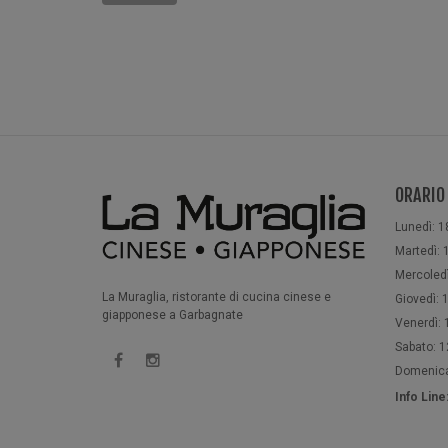
ORARIO
Lunedì: 1
Martedì: 1
Mercoledì
La Muraglia, ristorante di cucina cinese e
Giovedì: 1
giapponese a Garbagnate
Venerdì: 1
Sabato: 12
Domenica:
Info Lin