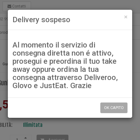
Contatti
chiu
×
Delivery sospeso
02 99021080
ristorantelamuragliagarbagnate@gmail.com
Al momento il servizio di
consegna diretta non é attivo,
prosegui e preordina il tuo take
143b. Gunkan Philadelphia
Gunkan
away oppure ordina la tua
consegna attraverso Deliveroo,
Gunkan Philadelphia
Glovo e JustEat. Grazie
,50
OK CAPITO
ILITÀ:
Illimitata
Aggiungi