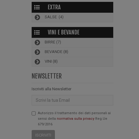
EXTRA
SALSE
(4)
VINI E BEVANDE
BIRRE
(7)
BEVANDE
(8)
VINI
(8)
NEWSLETTER
Iscriviti alla Newsletter
Email
Autorizzo il trattamento dei dati personali ai
sensi della
normativa sulla privacy
Reg.Ue
679/2016
ISCRIVITI