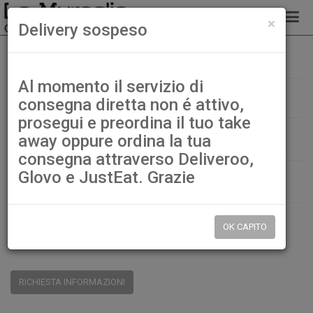
chiud
×
Delivery sospeso
121. Hossomaki Gamberi
Home
Hossomaki
Al momento il servizio di
121. Hossomaki Gamberi
consegna diretta non é attivo,
prosegui e preordina il tuo take
€ 3,00
away oppure ordina la tua
consegna attraverso Deliveroo,
Glovo e JustEat. Grazie
QTÀ:
DISP.:
9999pz.
OK CAPITO
CONDIVIDI:
RICHIESTA INFORMAZIONI