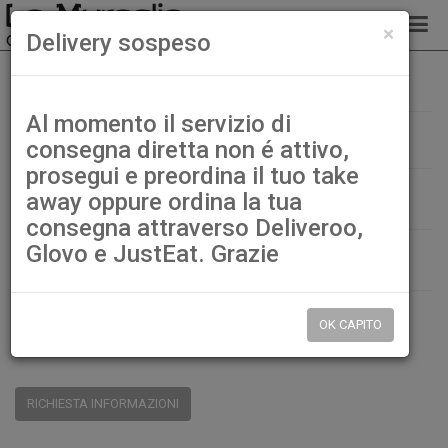
chiud
×
Delivery sospeso
46a. Cucina dello chef
Home
Secondi di carne
Al momento il servizio di
46a. Cucina dello chef
consegna diretta non é attivo,
prosegui e preordina il tuo take
€ 8,00
away oppure ordina la tua
consegna attraverso Deliveroo,
Glovo e JustEat. Grazie
QTÀ:
DISP.:
9999pz.
OK CAPITO
CONDIVIDI:
RICHIESTA INFORMAZIONI