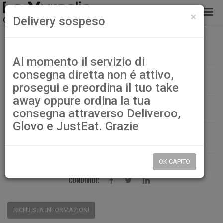
chiud
×
Delivery sospeso
Home
Secondi di pesce
66. Pesce con verdure di stagione (fettine)
Al momento il servizio di
consegna diretta non é attivo,
66. Pesce con verdure di stagione (fettine)
prosegui e preordina il tuo take
away oppure ordina la tua
€ 5,50
consegna attraverso Deliveroo,
Glovo e JustEat. Grazie
QTÀ:
DISP.:
9999pz.
OK CAPITO
CONDIVIDI:
RICHIESTA INFORMAZIONI