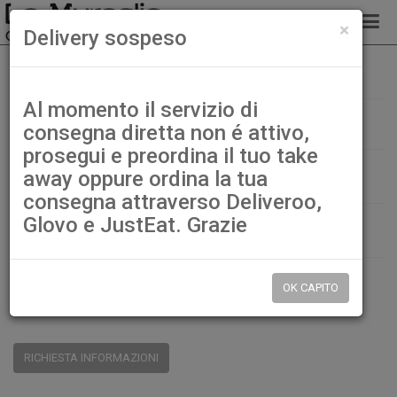
chiud
×
Delivery sospeso
114. Sushi di salmone
Home
Sushi bar
Al momento il servizio di
114. Sushi di salmone
consegna diretta non é attivo,
prosegui e preordina il tuo take
€ 11,00
away oppure ordina la tua
consegna attraverso Deliveroo,
Glovo e JustEat. Grazie
QTÀ:
DISP.:
9999pz.
OK CAPITO
CONDIVIDI:
RICHIESTA INFORMAZIONI