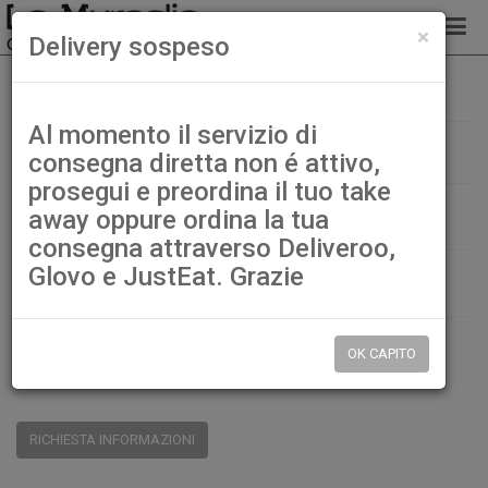
chiud
×
Delivery sospeso
100. Kaisen yakiudon / soba
Home
Sushi cucina
Al momento il servizio di
100. Kaisen yakiudon / soba
consegna diretta non é attivo,
prosegui e preordina il tuo take
€ 6,50
away oppure ordina la tua
consegna attraverso Deliveroo,
Glovo e JustEat. Grazie
QTÀ:
DISP.:
9999pz.
OK CAPITO
CONDIVIDI:
RICHIESTA INFORMAZIONI