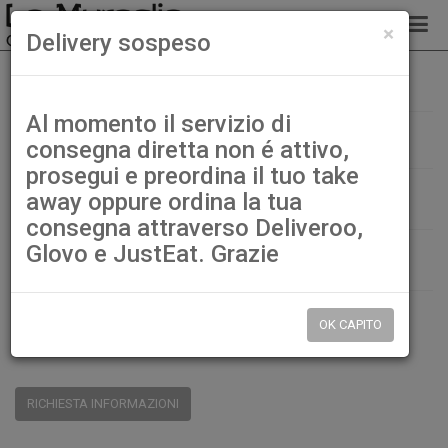
chiud
×
Delivery sospeso
103. Tempura misto
Home
Sushi cucina
Al momento il servizio di
103. Tempura misto
consegna diretta non é attivo,
prosegui e preordina il tuo take
€ 8,00
away oppure ordina la tua
consegna attraverso Deliveroo,
Glovo e JustEat. Grazie
QTÀ:
DISP.:
9999pz.
OK CAPITO
CONDIVIDI:
RICHIESTA INFORMAZIONI