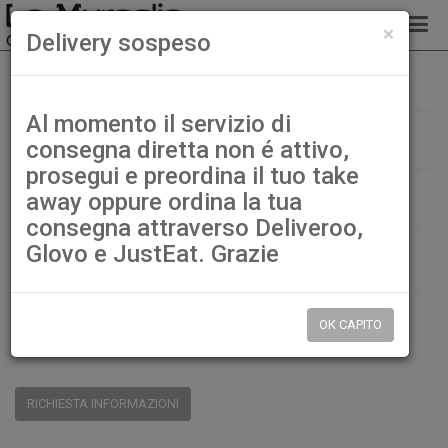
chiud
×
Delivery sospeso
95. Sunomo
Home
Sushi cucina
Al momento il servizio di
95. Sunomo
consegna diretta non é attivo,
prosegui e preordina il tuo take
€ 5,00
away oppure ordina la tua
consegna attraverso Deliveroo,
Glovo e JustEat. Grazie
QTÀ:
DISP.:
9999pz.
OK CAPITO
CONDIVIDI:
RICHIESTA INFORMAZIONI